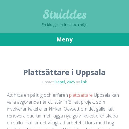
Striddes
En blogg om fritid och nöje
Meny
Gå
till
innehåll
Plattsättare i Uppsala
Postat
9 april, 2025
av
link
Att hitta en pålitlig och erfaren
plattsättare
Uppsala kan
vara avgörande när du står inför ett projekt som
involverar kakel eller klinker. Oavsett om det gäller att
renovera badrummet, lägga nya golv i köket eller skapa
en stilfull hall, är det viktigt att arbetet utförs med hög